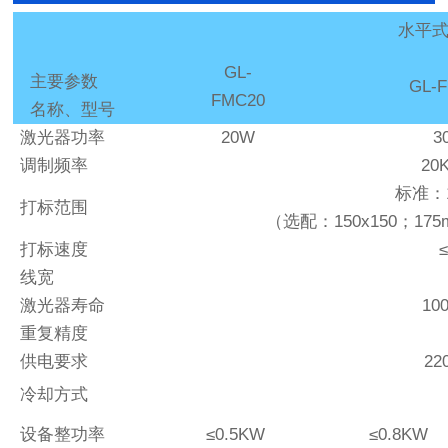
水平
GL-
主要参数
GL-
FMC20
名称、型号
激光器功率
20W
3
调制频率
20
标准：1
打标范围
（选配：150x150；175mm ×
打标速度
线宽
激光器寿命
10
重复精度
供电要求
22
冷却方式
设备整功率
≤
0.5KW
≤
0.8KW