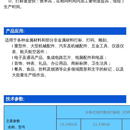
D、
打标速度快：效率高，在相同时间内加工量明显提高，缩短了
生产时间。
产品应用:
适用于各种金属材料和部分非金属材料打标、打码、雕刻。
l
重型件、大型机械配件、汽车及机械配件、五金工具、仪器仪
表、航天航空器件；
l
电子及通讯产品、集成电路芯片、电脑配件和电器；
l
首饰、钟表、礼品、办公用品、商标标牌、卫生洁具；
l
餐具、食品、饮料及烟酒等众多领域图形和文字的标记，以及
大批量生产线作业。
技术参数:
分体式光纤激光
打标机
（
打
主要参数
GL-FMS20
GL-FMS30
名称、型号