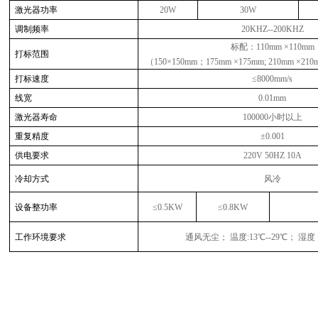
激光器功率
20W
30W
调制频率
20KHZ--200KHZ
标配：110mm ×110mm
打标范围
（150
×150mm
；175mm ×175mm; 210mm ×21
打标速度
≤
8000mm/s
线宽
0.01mm
激光器寿命
100000
小时以上
重复精度
±
0.001
供电要求
220V 50HZ 10A
冷却方式
风冷
设备整功率
≤
0.5KW
≤
0.8KW
工作环境要求
通风无尘； 温度
:13
℃
--29
℃； 湿度