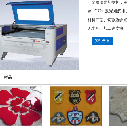
非金属激光切割机，主
非标自动化激光机开发
CO
激光雕刻
称：
2
机器视觉
材料广泛、切割边缘
无尘屑、加工速度快、精
留言
样品