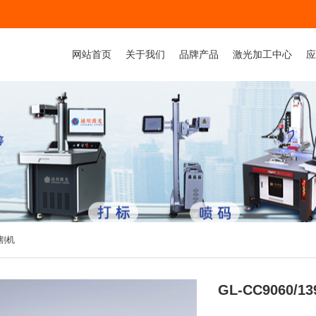
网站首页
关于我们
品牌产品
激光加工中心
应
公司简介
激光打标机系列
金属打标加工
总经理致辞
手持激光打标机打码机
非金属打标加工
资质荣誉
流水线: 激光喷码机系列
金属激光焊接加工
厂房厂貌
视觉定位激光打标机
非金属切割加工
激光焊接机系列
金属切割加工
非金属激光切割机
割机
金属激光切割机
激光清洗机
GL-CC9060/
代加工：打标 切割 焊接
气动打标机系列