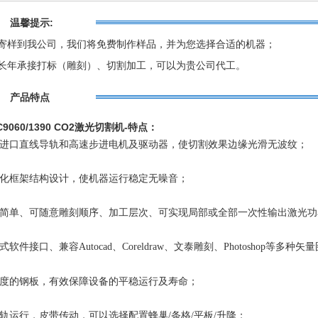
温馨提示:
寄样到我公司，我们将免费制作样品，并为您选择合适的机器；
长年承接打标（雕刻）、切割加工，可以为贵公司代工。
产品特点
C9060/1390 CO2激光切割机-特点：
用进口直线导轨和高速步进电机及驱动器，使切割效果边缘光滑无波纹；
体化框架结构设计，使机器运行稳定无噪音；
作简单、可随意雕刻顺序、加工层次、可实现局部或全部一次性输出激光
放式软件接口、兼容
Autocad
、
Coreldraw
、文泰雕刻、
Photoshop
等多种矢量
强度的钢板，有效保障设备的平稳运行及寿命；
导轨运行，皮带传动，可以选择配置蜂巢
/
条格
/
平板
/
升降；