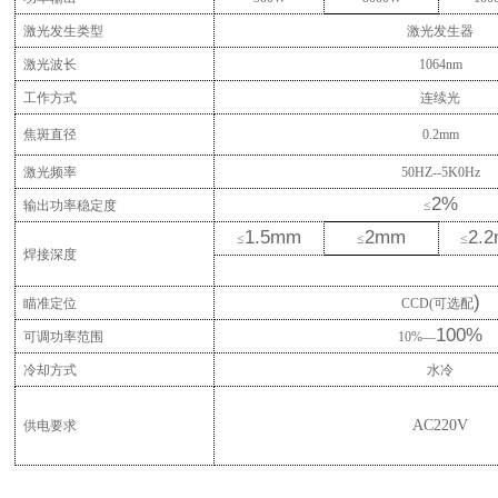
激光发生类型
激光发生器
激光波长
1064nm
工作方式
连续光
焦斑直径
0.2mm
激光频率
50HZ--5K0Hz
2%
输出功率稳定度
≤
1.5mm
2mm
2.
≤
≤
≤
焊接深度
)
瞄准定位
CCD(可选配
100%
可调功率范围
10%—
冷却方式
水冷
AC220V
供电要求