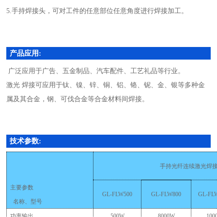
5.
手持焊接头，可对工件的任意部位任意角度进行焊接加工。
产品应用:
广泛应用于广告、五金制品、汽车配件、工艺礼品等行业。
激光
焊接可应用于钛、镍、锌、铜、铝、铬、铌、金、银等多种金
属及其合金，钢、可伐合金等合金材料间焊接。
技术参数:
手持光纤连续激光焊
主要参数
GL-FLW500
GL-FLW800
GL-FL
名称、型号
功率输出
500W
8000W
100