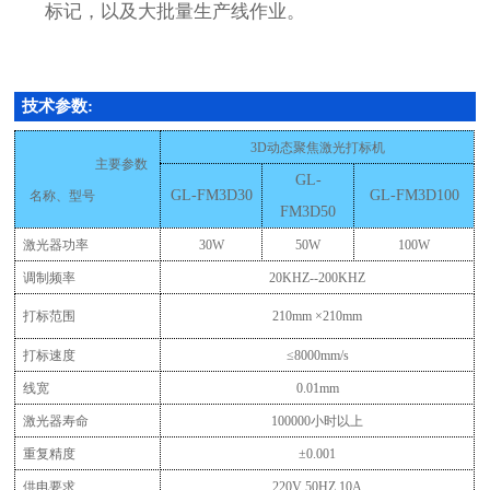
标记，以及大批量生产线作业。
技术参数:
3D
动态聚焦
激光打标机
主要参数
GL-
GL-
FM3D3
0
GL-
FM3D100
名称、型号
FM3D5
0
激光器功率
3
0W
50
W
100W
调制频率
20KHZ--200KHZ
打标范围
210mm ×210mm
打标速度
≤
8000mm/s
线宽
0.01mm
激光器寿命
100000
小时以上
重复精度
±
0.001
供电要求
220V 50HZ 10A