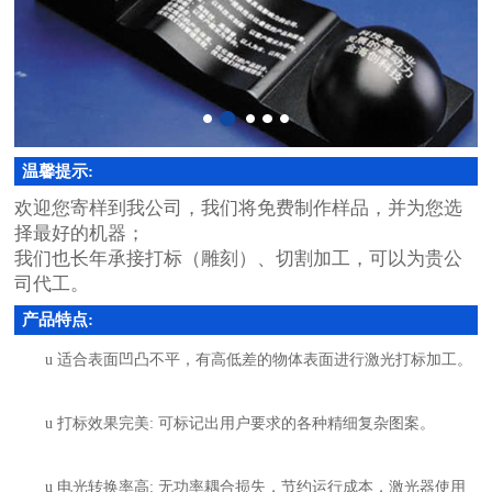
温馨提示:
欢迎您寄样到我公司，我们将免费制作样品，并为您选
择最好的机器；
我们也长年承接打标（雕刻）、切割加工，可以为贵公
司代工。
产品特点:
u
适合表面凹凸不平，有高低差的物体表面进行激光打标加工。
u
打标效果完美
:
可标记出用户要求的各种精细复杂图案
。
u
电光转换率高
:
无功率耦合损失，节约运行成本，激光器使用